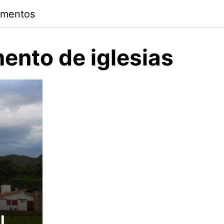
amentos
nto de iglesias
l