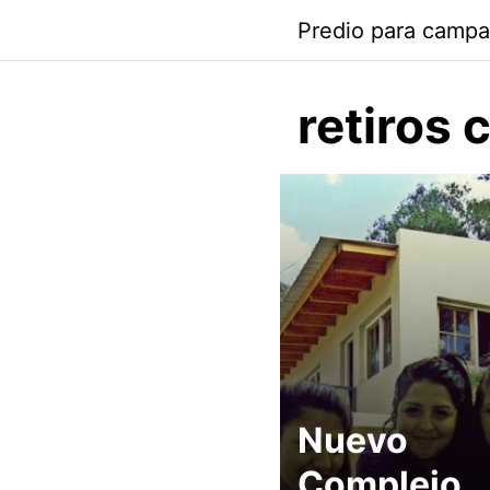
Skip
Predio para camp
to
content
retiros 
Nuevo
Complejo